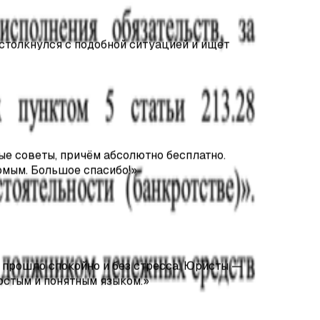
 столкнулся с подобной ситуацией и ищет
ые советы, причём абсолютно бесплатно.
омым. Большое спасибо!
»
прошло спокойно и без стресса. Юристы —
остым и понятным языком.
»