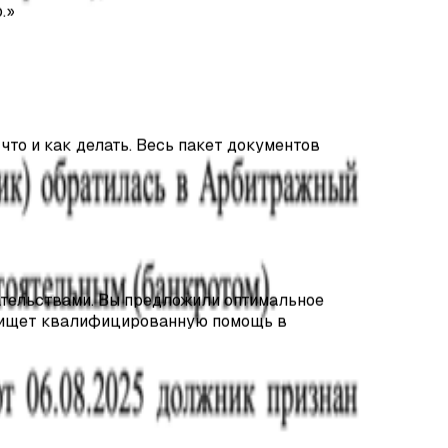
то и как делать. Весь пакет документов
тельствами. Вы предложили оптимальное
то ищет квалифицированную помощь в
ась очень довольна! Сотрудники
. Подробно всё объяснили.
»