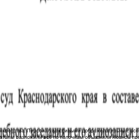
ерсональных данных по ФЗ-152 — избавим от звонков ба
тации.
емя.
ротства. Персонал вежливый и доброжелательный, всё 
этапы, разложили всё по полочкам, объяснили нюансы пр
енимость бонусов.