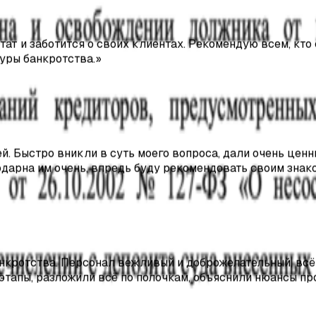
тат и заботится о своих клиентах. Рекомендую всем, кто
уры банкротства.
»
й. Быстро вникли в суть моего вопроса, дали очень ценн
дарна им очень, впредь буду рекомендовать своим знак
ротства. Персонал вежливый и доброжелательный, всё 
этапы, разложили всё по полочкам, объяснили нюансы пр