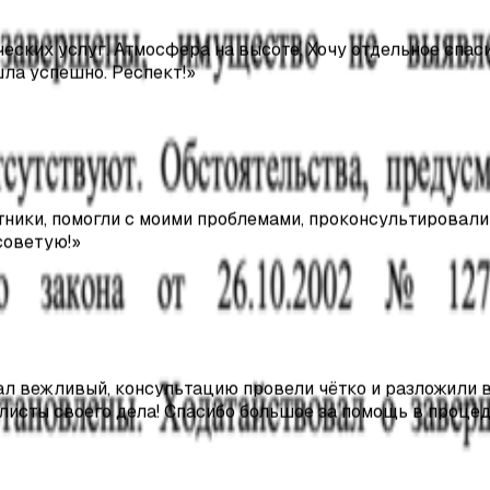
ла успешно. Респект!
»
ники, помогли с моими проблемами, проконсультировали 
советую!
»
ал вежливый, консультацию провели чётко и разложили в
алисты своего дела! Спасибо большое за помощь в проце