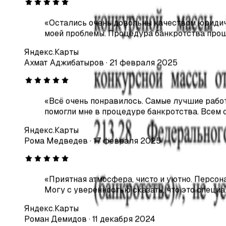
Проверить в картотеке
моей проблемы. Процедура банкротства прош
Дело №
А32-38281/2025
Освободили от задолженности
Яндекс.Карты
12 982 921 руб.
Ахмат Аджибатыров
·
21 февраля 2025
Проверить в картотеке
Смотреть все дела
Хочу так же
Отзывы
«
Всё очень понравилось. Самые лучшие работ
помогли мне в процедуре банкротства. Всем 
Что говорят наши клиенты
Яндекс.Карты
Рома Медведев
·
17 февраля 2025
«
Приятная атмосфера, чисто и уютно. Персон
Могу с уверенностью сказать, что это специ
Яндекс.Карты
Роман Демидов
·
11 декабря 2024