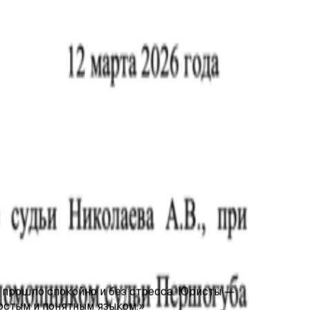
нков и коллекторов.
прошло спокойно и без стресса. Юристы —
остым и понятным языком.
»