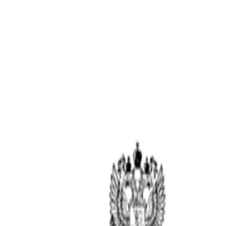
тво юридических лиц
Через МФЦ
Дистанционное банкрот