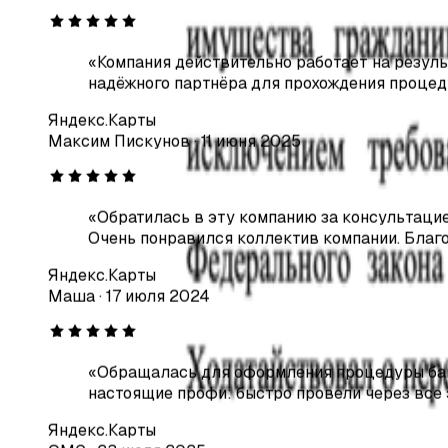
«
Компания действительно работает на резуль
надёжного партнёра для прохождения процед
Яндекс.Карты
Максим Пискунов
·
11 июня 2025
«
Обратилась в эту компанию за консультацие
Очень понравился коллектив компании. Благо
Яндекс.Карты
Маша
·
17 июля 2024
«
Обращалась для оформления процедуры банк
настоящие профи: быстро провели через все 
Яндекс.Карты
OMG
·
23 июля 2025