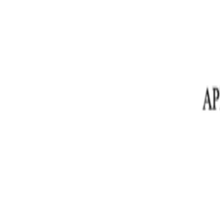
8 800 444-50-69
Бесплатная консультация
☰
Главная
/
Спецпредложение
Спецпредложение
Спецпредложение для клиентов «Ба
При заключении договора — два бонуса бесплатно.
Получить бонусы
Пройти тест за 1 минуту
24 500 ₽
0 ₽
Страховка договора
Гарантия полного списания долгов или возврат средст
12 000 ₽
0 ₽