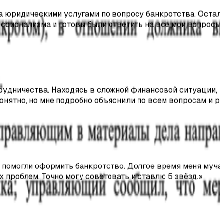
мессенджере.
рудничества. Находясь в сложной финансовой ситуации,
нятно, но мне подробно объяснили по всем вопросам и р
гов. Каждое дело можно проверить в картотеке (kad.arbit
помогли оформить банкротство. Долгое время меня мучал
х проблем. Точно могу советовать и ставлю 5 звёзд.
»
ских услуг. Атмосфера на высоте. Хочу отдельное спас