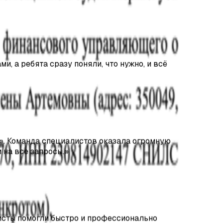
и, а ребята сразу поняли, что нужно, и всё
». Команда специалистов оказала огромную
 на все запросы.
»
сты помогли быстро и профессионально
.
»