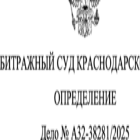
нкрот Кубань»
в по условиям договора — закреплено документально.