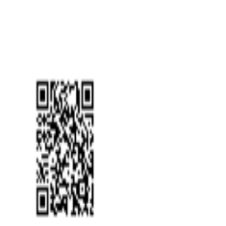
Услуги
▾
Банкротство физических лиц
Банкротство ИП
Банкротс
Цены
Статьи
Дела
Отзывы
Контакты
О компании