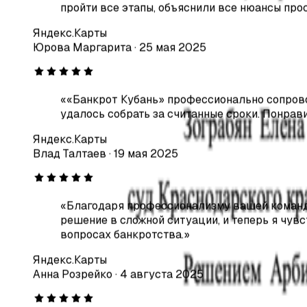
Юрова Маргарита
·
25 мая 2025
Честная цена
«
«Банкрот Кубань» профессионально сопрово
Не завышаем и не берём доплат по ходу дела.
удалось собрать за считанные сроки. Понрав
Яндекс.Карты
Влад Талтаев
·
19 мая 2025
Пакет в суд за 5 дней
Готовим документы быстро и без ошибок.
«
Благодаря профессионализму вашей команды
решение в сложной ситуации, и теперь я чу
вопросах банкротства.
»
Сохраняем имущество
Яндекс.Карты
Анна Розрейко
·
4 августа 2025
Защищаем единственное жильё и необходимое имущест
«
Обратилась в компанию «Банкрот Кубань» з
Останавливаем коллекторов
продемонстрировали высокий уровень профес