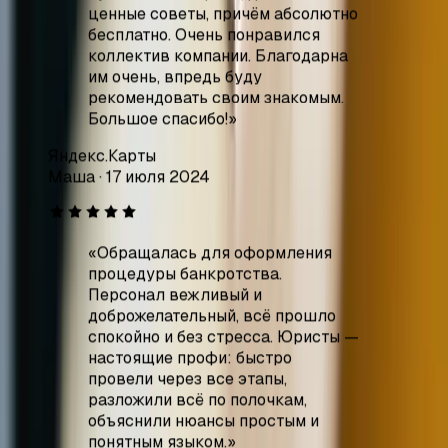
Яндекс.Карты
Маша
·
17 июля 2024
«
Обращалась для оформления
процедуры банкротства.
Персонал вежливый и
доброжелательный, всё прошло
спокойно и без стресса. Юристы —
настоящие профи: быстро
провели через все этапы,
разложили всё по полочкам,
объяснили нюансы простым и
понятным языком.
»
Яндекс.Карты
OMG
·
23 июля 2025