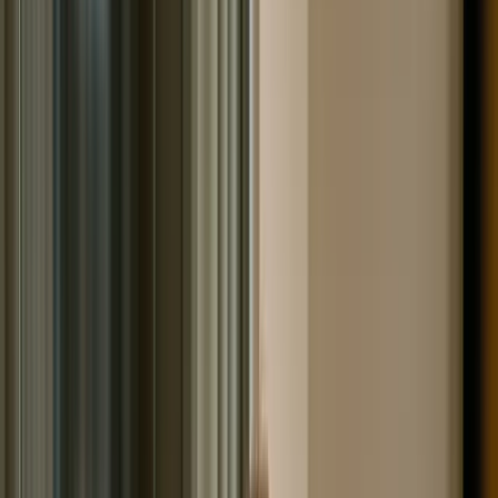
Бюро кредитных историй: что это
такое?
Длинное словосочетание «бюро кредитных историй»
для удобства сокращают до аббревиатуры БКИ. По
сути, БКИ – это огромный архив финансовой
информации, передаваемой кредитными
организациями. Банки и МФО знакомятся с ней, и на
основании увиденного принимают решение касаемо
заявки. Запрашивать
кредитные истории
могут не
только банки и МФО. На это имеет право
работодатель, который ищет надёжного человека на
руководящую или материально ответственную
должность. Каршеринговые сервисы тоже могут
получить доступ к этим сведениям. И вам не дадут
взять машину, если они окажутся плохими. Работа
бюро кредитных историей заключается в сборе
данных о финансовой дисциплине граждан РФ. Бюро
упорядочивает и хранит информацию о заёмщиках,
обращавшихся в кредитные организации.