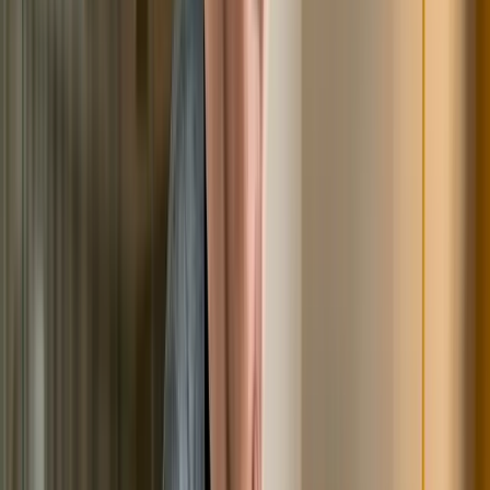
кто-то взял займ на ваше имя, попросите БКИ
исправить ситуацию. Если вы не в состоянии закрыть
долг, бюро не удалит запись о нём. Чтобы начать
финансовую жизнь с чистого листа, можно обратиться
за банкротством и аннулировать непосильные
обязательства.
Хотите признать несостоятельность?
Свяжитесь с нами. На консультации юрист расскажет,
как заполнить заявление и собрать документы. Есть
возможность заказать полное сопровождение
процедуры, в рамках которого мы возьмём все
хлопоты на себя.
Самый популярный вопрос –
«Спишут ли мне долги по итогу
процедуры?»
Банковские работники, коллекторы, и
некоторые СМИ убеждают, что банкротство
физических и юридических лиц не работает, а