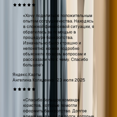
процедуре банкротства.
Изначально было страшно и
непонятно, но мне подробно
объяснили по всем вопросам и
рассказали что к чему. Спасибо
большое!
»
Яндекс.Карты
Ангелина Коляденко
·
23 июля 2025
«
Спасибо большое команде
юристов, которые помогли
оформить банкротство. Долгое
время меня мучали долги, которые
постоянно росли, но эта компания
помогла мне избавиться от всех
этих проблем. Точно могу
советовать и ставлю 5 звёзд.
»
Яндекс.Карты