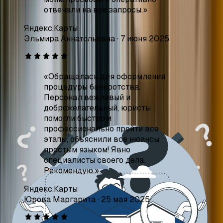
«
Обращалась для оформления
процедуры банкротства.
Персонал вежливый и
доброжелательный, юристы
помогли быстро и
профессионально пройти все
этапы, объяснили все нюансы
простым языком! Явно
специалисты своего дела.
Рекомендую.
»
Яндекс.Карты
Юрова Маргарита
·
25 мая 2025
«
«Банкрот Кубань»
профессионально сопровождает
процедуру банкротства. Юристы
консультируют, что и как делать.
Весь пакет документов удалось