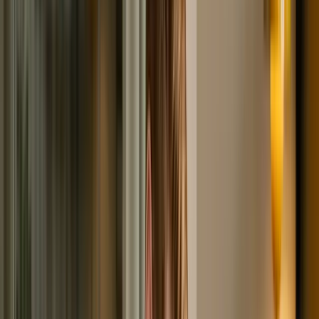
кредитного рейтинга тоже ляжет на плечи БКИ. Пока
что этим занимаются только самые крупные бюро.
Сведения, касающиеся кредиторов и запросов вашей
кредитной истории (с указанием тех, от кого они
поступали), заносят в закрытую часть. Выкуп долга
коллекторами тоже отражается здесь. В
информационной части представлена информация
относительно просрочек. Факты отклонения заявок (с
указанием причин) заносятся сюда же. Доступ к
полной версии досье даётся только самому его
субъекту.
Ознакомиться с закрытой частью сможет только он
сам. Запросить данные из титульной части может
любой желающий. Структура, получившая согласие от
субъекта КИ, вправе изучить её основную часть. Для
доступа к информационной части разрешения
субъекта КИ не требуется. Но при одном условии:
организация занимается рассмотрением его заявки на
ссуду.
Корректировка кредитной истории