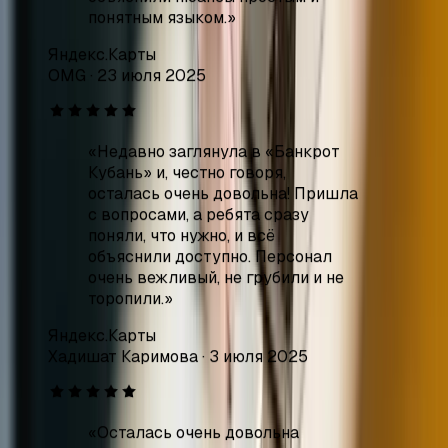
«
Недавно заглянула в «Банкрот
Кубань» и, честно говоря,
осталась очень довольна! Пришла
с вопросами, а ребята сразу
поняли, что нужно, и всё
объяснили доступно. Персонал
очень вежливый, не грубили и не
торопили.
»
Яндекс.Карты
Хадишат Каримова
·
3 июля 2025
«
Осталась очень довольна
качеством юридических услуг,
предоставляемых фирмой
«Банкрот Кубань». Команда
специалистов оказала огромную
помощь в решении юридических
вопросов. Были внимательны к