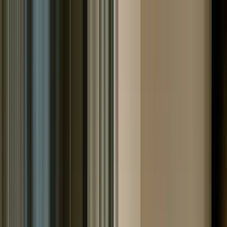
Услуги
▾
Банкротство физических лиц
Банкротство
ИП
Банкротство юридических лиц
Через
МФЦ
Дистанционное банкротство
Цены
Статьи
Дела
Отзывы
Контакты
О компании
8 800 444-50-69
Бесплатная консультация
☰
Главная
/
Статьи
/
Бюро кредитных историй, и чем они занимаются
- Всё, что нужно знать!
Бюро кредитных историй, и чем они