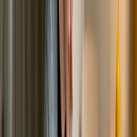
долги списывают единицам!
Но...
Как на самом деле обстоят дела с банкротством
физических и юридических лиц в России в целом и в
Краснодаре в частности?
Какова позиция судей по вопросу списания/не
списания долгов в Арбитражном суде города
Краснодара?
По данным Судебного департамента при Верховном
суде РФ, в настоящее время белее 99% людей,
прошедшие процедуру банкротства (реализацию
имущества) до конца, освободились от долгов. По
нашим данным в настоящее время около 1 347 998
граждан в России полностью освободились от долгов
и лишь около 1 473 не списали свои долги по
завершению процедуры банкротства, что составляет
менее 0,01% от общего количества завершенных дел.