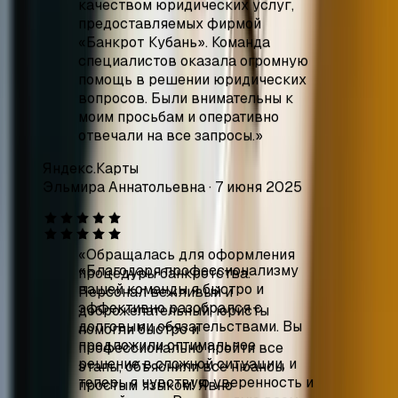
моим просьбам и оперативно
отвечали на все запросы.
»
Яндекс.Карты
Эльмира Аннатольевна
·
7 июня 2025
«
Обращалась для оформления
процедуры банкротства.
Персонал вежливый и
доброжелательный, юристы
помогли быстро и
профессионально пройти все
этапы, объяснили все нюансы
простым языком! Явно
специалисты своего дела.
Рекомендую.
»
Яндекс.Карты
Юрова Маргарита
·
25 мая 2025
«
Благодаря профессионализму