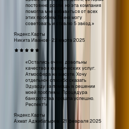
Никита Иванов
·
22 марта 2025
«
Остались очень довольны
качеством юридических услуг.
Атмосфера на высоте. Хочу
отдельное спасибо сказать
Эдуарду за помощь в решении
моей проблемы. Процедура
банкротства прошла успешно.
Респект!
»
Яндекс.Карты
Ахмат Аджибатыров
·
21 февраля 2025
«
Всё очень понравилось. Самые
лучшие работники, помогли с
моими проблемами,
проконсультировали очень