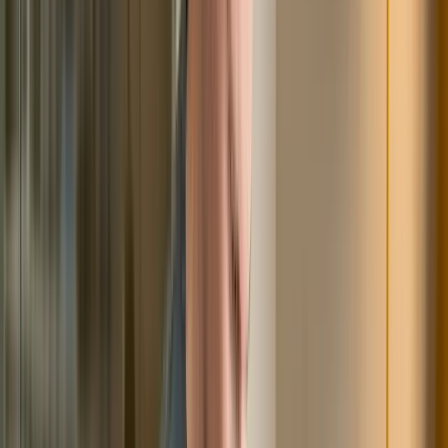
Самое худшее, что может произойти – мошенники
воспользовались вашими данными для оформления
кредита. Если такое случилось с вами, не нужно
медлить. Свяжитесь с кредитором – он обязан будет
всё проверить в течение 10 дней. К окончанию данного
срока проблема должна быть решена. Если
организация не спешит устранять ошибку,
обращайтесь в суд.
Читайте так же:
Списание долгов по истечении
срока
давности - Всё, что нужно знать!
Заключение
Есть несколько причин для того, чтобы периодически
знакомиться со своей кредитной историей. Благодаря
этому вы удостоверитесь, что больше никому ничего
не должны. В противном случае за вами будет
числиться копеечный долг (комиссия за обслуживание,
плата за доп. услуги), который испортит всю картину.
Если в КИ отображаются неправильные сведения или