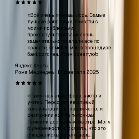
замечательно, сделали всё по
красоте, помогли мне в процедуре
банкротства. Всем советую!
»
Яндекс.Карты
Рома Медведев
·
17 февраля 2025
«
Приятная атмосфера, чисто и
уютно. Персонал вежливый,
консультацию провели чётко и
разложили всё по полочкам.
Приняли достаточно быстро. Могу
с уверенностью сказать, что это
специалисты своего дела!
Спасибо большое за помощь в
процедуре банкротства.
»
Яндекс.Карты
Роман Демидов
·
11 декабря 2024