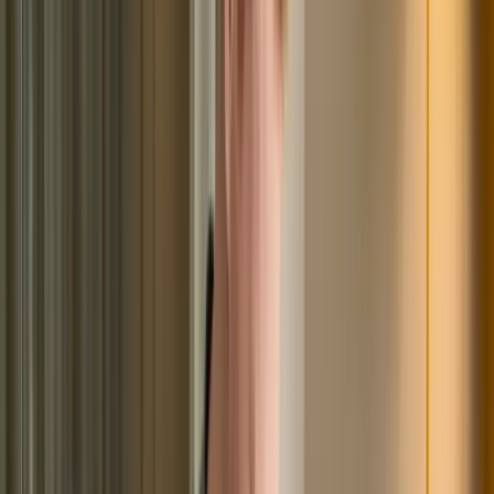
полная версия досье хранится в одном БКИ. Даже
если какую-то его часть отредактируют, общая
картина останется прежней. Не нужно думать, что с
негативными записями в досье новый кредит/
микрозайм вам не светит. Подчистить «неугодные»
сведения не получится, но со временем вам удастся
исправить КИ.
Но для этого нужно запастись терпением. Чтобы
выровнять историю, действуйте по такой схеме:
обратитесь за мелкими ссудами (это может быть POS-
кредитование), своевременно закройте их. Подавайте
заявку на новый займ только после выплаты
предыдущего. Всё это затянется на 1-2 года. Но усилия
не пройдут даром – кредитор поймёт, что вам можно
доверять. Последние записи и события кредитные
учреждения изучают с особым вниманием. Старые
данные имеют для них меньшее значение, чем новые.
Спустя 7 лет они навсегда пропадут из досье (если за
это время по ним не вносилось дополнений).
Непогашенная задолженность никуда не исчезнет.