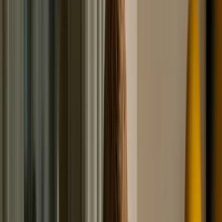
несколько способов запросить данные в ЦККИ: через
организацию, кредитующую вас; через любое БКИ; на
сайте Центробанка; в личном кабинете на Госуслугах.
Обращение передаётся онлайн или в ходе личного
визита. Есть вариант привлечь нотариуса или
воспользоваться услугами Почты России.
Обращение в своё бюро кредитных
историй
В ответ на ваш запрос ЦККИ вышлет ответ, где
именно хранится кредитная история. Свяжитесь с тем
(или с теми) БКИ, которые вам указали. Опять же,
запрос можно подать разными способами: по почте или
в виде телеграммы (письмо требует нотариального
заверения, телеграмма заверяется сотрудником
почтамта); в личном кабинете банковского приложения
(услуга оказывается не во всех банках); при личном
посещении офиса бюро; с помощью сайта БКИ. Вы
сами решаете, какому варианту отдать предпочтение.