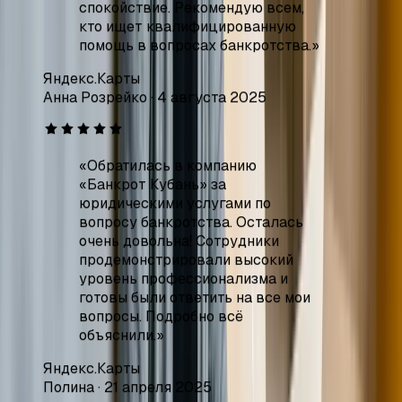
«
Обратилась в компанию
«Банкрот Кубань» за
юридическими услугами по
вопросу банкротства. Осталась
очень довольна! Сотрудники
продемонстрировали высокий
уровень профессионализма и
готовы были ответить на все мои
вопросы. Подробно всё
объяснили.
»
Яндекс.Карты
Полина
·
21 апреля 2025
«
Хочу поделиться положительным
опытом сотрудничества. Находясь
в сложной финансовой ситуации, я
обратилась за помощью в