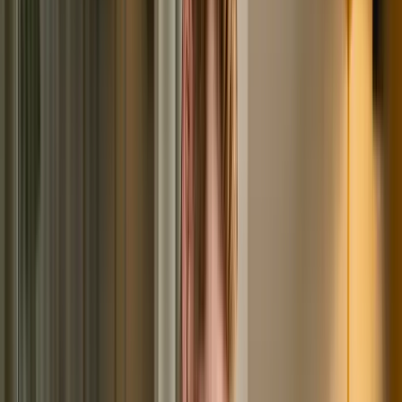
БКИ: возможно ли это?
На этот вопрос нельзя дать однозначный ответ. Ранее
мы уже упоминали, что БКИ является огромным
архивом. Бюро кредитных историй занимается сбором
и хранением сведений, из которых формируются
кредитные истории, добавлением новых записей и
удалением старых. Если событие внесено в КИ 7 лет
назад, и за это время по нему не вносилось никаких
корректив, его удаляют. Если заёмщик в конце концов
смог разобраться с долгом, информация о нём
исчезнет из кредитной истории. Останься он
непогашенным, и по нему бы продолжили начислять
проценты, а по итогу начали бы взыскивать
принудительно.
Всё это отразилось бы в кредитном досье. Больше
бюро не вправе ничего оттуда убирать. Если кто-то
обещает вам исправление кредитной истории «за
умеренную плату», будьте уверены – вы столкнулись с
мошенниками. Плюс мы говорили о том, что не всегда