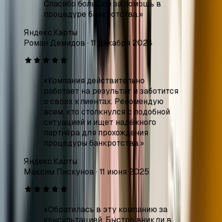
«
Компания действительно
работает на результат и заботится
о своих клиентах. Рекомендую
всем, кто столкнулся с подобной
ситуацией и ищет надёжного
партнёра для прохождения
процедуры банкротства.
»
Яндекс.Карты
Максим Пискунов
·
11 июня 2025
«
Обратилась в эту компанию за
консультацией. Быстро вникли в
суть моего вопроса, дали очень
ценные советы, причём абсолютно
бесплатно. Очень понравился
коллектив компании. Благодарна
им очень, впредь буду
рекомендовать своим знакомым.