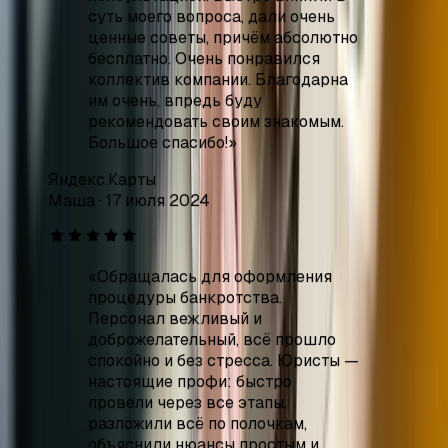
Большое спасибо!
»
Яндекс.Карты
Маша
·
17 июля 2024
«
Обращалась для оформления
процедуры банкротства.
Персонал вежливый и
доброжелательный, всё прошло
спокойно и без стресса. Юристы —
настоящие профи: быстро
провели через все этапы,
разложили всё по полочкам,
объяснили нюансы простым и
понятным языком.
»
Яндекс.Карты
OMG
·
23 июля 2025