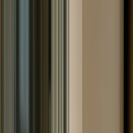
занимаются - Всё, что нужно знать!
Кредитной историей обладает каждый россиянин.
Даже если вы никогда не брали ни кредитов, ни
микрозаймов, она всё равно у вас есть. Такую
кредитную историю называют «нулевой». Если вы уже
имели дело с банком/МФО, в истории будут либо
положительные, либо негативные записи. Её
содержание зависит от того, насколько чётко вы
соблюдаете график платежей. Формирование
положительной истории происходит в том случае,
когда гражданин платит требуемую сумму строго к
установленной дате. Досье станет негативным при
неоднократном пропуске платежей, запуске
исполнительного производства в отношении
заёмщика.
БКИ занимается систематизацией и хранением данных,
из которых состоят кредитные истории. Статья
поможет узнать, что представляет собой бюро
кредитных историй, и чем они занимаются.