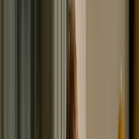
Заинтересованные лица могут ознакомиться с ней,
направив соответствующий запрос. Вся эта
совокупность сведений и является кредитной
историей. Деятельность БКИ несёт пользу обеим
сторонам сделки: кредитор делает вывод, можно ли
доверять потенциальному клиенту, а гражданин
оценивает свои шансы на получение ссуды.
Читайте так же:
Может ли пристав оспорить
сделку
должника и на каких основаниях
Как получить нужные данные в
бюро кредитных историй?
Финансовая информация о вас может храниться в
одном или разных БКИ. Чтобы узнать, в каких, нужно
послать запрос Центральному каталогу кредитных
историй (ЦККИ). Данный ресурс позволяет найти
сведения по любой кредитной истории, его создателем
выступает Центробанк. Но он позволяет ознакомиться
лишь с частью того, что вас интересует. Есть