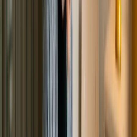
Спишутся ли ваши долги? Узнайте
бесплатно
Юрист «Банкрот Кубань» разберёт вашу ситуацию и
назовёт ориентир по стоимости. Перезвоним в течение
15
минут.
Услуга банкротства физических
Пройти тест за 1 минуту
лиц
Читайте также
Другие статьи о банкротстве
Банкротство
Могут ли оспорить банкротство после
банкротства
Можно ли оспорить результаты банкротства после его
завершения: право кредиторов и должника на
апелляцию, пересмотр определения суда и