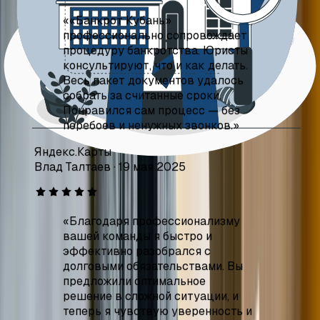
собрать за считанные сроки.
Понравился сам процесс — без
перебоев и ненужных звонков.
»
Яндекс.Карты
Влад Талтаев
·
19 мая 2025
«
Благодаря профессионализму
вашей команды я быстро и
эффективно разобрался с
долговыми обязательствами. Вы
предложили оптимальное
решение в сложной ситуации, и
теперь я чувствую уверенность и
спокойствие. Рекомендую всем,
кто ищет квалифицированную
помощь в вопросах банкротства.
»
Яндекс.Карты
Анна Розрейко
·
4 августа 2025