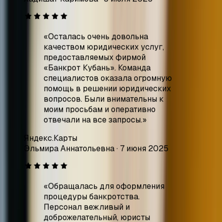
предоставляемых фирмой
«Банкрот Кубань». Команда
специалистов оказала огромную
помощь в решении юридических
вопросов. Были внимательны к
моим просьбам и оперативно
отвечали на все запросы.
»
Яндекс.Карты
Эльмира Аннатольевна
·
7 июня 2025
«
Обращалась для оформления
процедуры банкротства.
Персонал вежливый и
доброжелательный, юристы
помогли быстро и
профессионально пройти все
этапы, объяснили все нюансы
простым языком! Явно
специалисты своего дела.