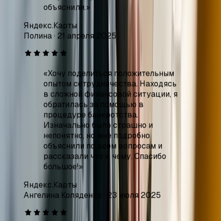
«
Хочу поделиться положительным
опытом сотрудничества. Находясь
в сложной финансовой ситуации, я
обратилась за помощью в
процедуре банкротства.
Изначально было страшно и
непонятно, но мне подробно
объяснили по всем вопросам и
рассказали что к чему. Спасибо
большое!
»
Яндекс.Карты
Ангелина Коляденко
·
23 июля 2025
«
Спасибо большое команде
юристов, которые помогли
оформить банкротство. Долгое
время меня мучали долги, которые
постоянно росли, но эта компания