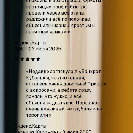
Яндекс.Карты
OMG
·
23 июля 2025
«
Недавно заглянула в «Банкрот
Кубань» и, честно говоря,
осталась очень довольна! Пришла
с вопросами, а ребята сразу
поняли, что нужно, и всё
объяснили доступно. Персонал
очень вежливый, не грубили и не
торопили.
»
Яндекс.Карты
Хадишат Каримова
·
3 июля 2025
«
Осталась очень довольна
качеством юридических услуг,