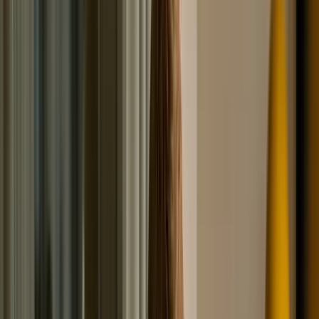
принудительного взыскания. Сюда включаются
абсолютно все виды и варианты долгов: кредиты,
платежи по ЖКХ, налоги, штрафы, обязательства перед
физическими и юридическими лицами и так далее.
Самый верный способ добиться возврата средств –
это обратиться в судебную инстанцию за
соответствующим решением. Судебная
задолженность при банкротстве имеет свои
определенные характеристики. Так, например, по ней
уже нельзя будет применить срок исковой данности.
Выданный лист может фиксировать долг, свыше 3-х
лет, однако списать его так просто уже не получится. С
судебным приказом, в чем-то проще. Законом
предусматривается его отмена, при обращении
человека с заявлением в течение 10 дней, с момента,
как гражданин узнал о его существовании. Важно!
После отмены судебного приказа, кредитор имеет
право в течении 6 месяцев обратиться в суд с
исковым заявлением. При судебном рассмотрении,
стороной может быть заявлен срок исковой давности,
если период формирования задолженности