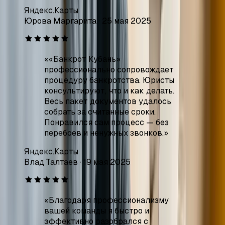
«
«Банкрот Кубань»
профессионально сопровождает
процедуру банкротства. Юристы
консультируют, что и как делать.
Весь пакет документов удалось
собрать за считанные сроки.
Понравился сам процесс — без
перебоев и ненужных звонков.
»
Яндекс.Карты
Влад Талтаев
·
19 мая 2025
«
Благодаря профессионализму
вашей команды я быстро и
эффективно разобрался с
долговыми обязательствами. Вы
предложили оптимальное
решение в сложной ситуации, и
теперь я чувствую уверенность и
спокойствие. Рекомендую всем,