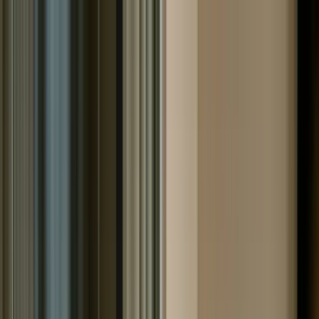
Услуги
▾
Банкротство физических лиц
Банкротство
ИП
Банкротство юридических лиц
Через
МФЦ
Дистанционное банкротство
Цены
Статьи
Дела
Отзывы
Контакты
О компании
8 800 444-50-69
Бесплатная консультация
☰
Главная
/
Статьи
/
Банкротство при судебной задолженности -
Совет юриста!
Банкротство при судебной