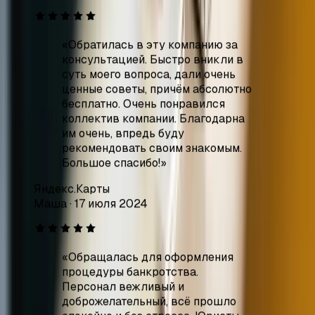
ценные советы, причём абсолютно
бесплатно. Очень понравился
коллектив компании. Благодарна
им очень, впредь буду
рекомендовать своим знакомым.
Большое спасибо!
»
Яндекс.Карты
Маша
·
17 июля 2024
«
Обращалась для оформления
процедуры банкротства.
Персонал вежливый и
доброжелательный, всё прошло
спокойно и без стресса. Юристы —
настоящие профи: быстро
провели через все этапы,
разложили всё по полочкам,
объяснили нюансы простым и
понятным языком.
»