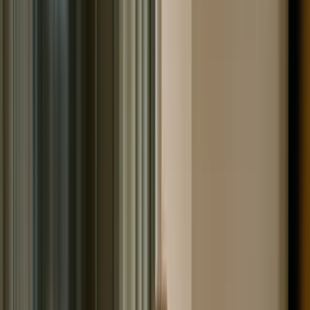
обязательства, которые числились за должником к
моменту подачи заявления в Арбитраж. При этом не
имеет значения, обращался
кредитор
по ним в суд или
нет. В соответствии с устоявшейся практикой,
процедура несостоятельности вводится в отношении:
Лица, чья задолженность в сумме превышает 300
тысяч рублей. Несмотря на то, что указанное значение
четко не прописано в законе, именно на него
отпираются и юристы, и судьи. Тем не менее, подать на
несостоятельность можно и при меньшем долге, если
финансовое состояние человека не позволяет ему
расплачиваться по обязательствам. Из первого пункта
вытекает и второй, а именно, неплатежеспособность.
Если человек не в состоянии погашать хотя бы 10%
своих долгов, без ущерба для самого себя и лиц,
находящихся у него на иждивении – это также говорит
о том, что процедура банкротства может быть
запущена. При этом даже при наличии у человека
имущества, которое может быть реализовано,
полученная сумма также не позволит расплатиться с
долгами. Разумеется, чаще всего на момент введения
процедуры несостоятельности, картина складывается