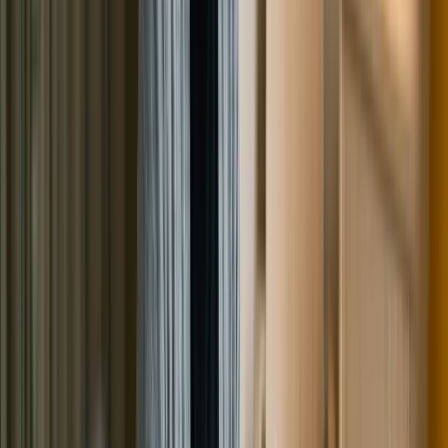
действительности не могут пройти через
Арбитражную процедуру по финансовым
соображениям. Одним из важных пунктов, для подачи
заявления в МФЦ, является наличие закрытых
исполнительных производств в ФССП по статье 46 ФЗ
№ 229. Согласно установленным нормам, подобным
образом дела не закрываются в отношении лиц,
получающих стабильный доход.
К ним относятся: пенсионеры; инвалиды; лица,
получающие официальную заработную плату. Еще
один момент, который следует помнить, касается
момента подачи заявления на признание
несостоятельным в МФЦ. Исполнительные
производства обязательно должны быть закрыты. При
наличии хотя бы одного действующего, ничего не
получится.
Что в таком случае остается делать человеку?
В первую очередь, внимательно рассмотреть свою
собственную ситуацию, оценить риски и возможное