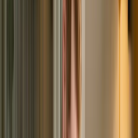
Фиктивные долги – это когда человек намеренно
скрывает имеющиеся у него активы, рассчитывая
лишь на списание обязательств, без выплаты хотя бы
части компенсации кредиторам. Недобросовестное
поведение. Преднамеренное банкротство – возникает,
при установлении факта чрезмерных займов, которые
человек заведомо не собирался гасить. Что касается
недобросовестного поведения должника, то в данную
категорию попадают разные поступки должника:
Использование фиктивных документов или
предоставление заведомо ложной информации при
оформлении займов, кредитов. Отказ от
сотрудничества с финансовым управляющим. Не
предоставление ФУ сведений об имуществе, доходе,
открытых счетах в банках и так далее. Должником
предпринимались попытки по утаиванию имущества.
Следует помнить о том, что сделки с имуществом,
произошедшие за 3 года, до введения процедуры,
рассматриваются с особой тщательностью. Однако же,
разного рода дарственные или сомнительные продажи,
сделанные совсем недавно – вызовут массу вопросов.