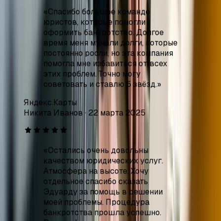
помогла мне избавиться от всех
этих проблем. Точно могу
советовать и ставлю 5 звёзд.
»
Яндекс.Карты
Никита Иванов
·
22 марта 2025
«
Остались очень довольны
качеством юридических услуг.
Атмосфера на высоте. Хочу
отдельное спасибо сказать
Эдуарду за помощь в решении
моей проблемы. Процедура
банкротства прошла успешно.
Респект!
»
Яндекс.Карты
Ахмат Аджибатыров
·
21 февраля 2025