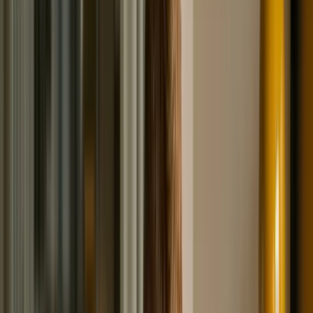
превышает 3 года. Чаще всего, вступившие в
законную силу, передаются для дальнейшего
взыскания в ФССП.
Судебные приставы
работают по
Федеральному Закону № 229. К каким действиям, при
этом, следует готовиться должнику: Наложение
ареста на банковские счета, списание денежных
средств в счет погашения задолженности. Розыск
имущества, с целью его дальнейшей реализации.
Поиск самого должника, вызов на беседы в ФССП.
Наложение запрета на выезд за пределы Российской
Федерации. Важно! Приставы действуют
исключительно в рамках закона и не станут
переступать через него ни ради должника, ни ради
взыскателя. Следует понимать, что любая
задолженность (перед банками, МФО, физическими и
юридическими лицами) может стать судебной. При
этом, в соответствии с действующим законом, почти
все из этого подлежит списанию при проведении
процедуры несостоятельности. В раздел исключений
входят: Алименты. Компенсационные выплаты за
причинение вреда жизни, здоровью. Обязательства по