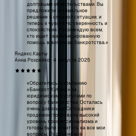
кто ищет квалифицированную
помощь в вопросах банкротства.
»
Яндекс.Карты
Анна Розрейко
·
4 августа 2025
«
Обратилась в компанию
«Банкрот Кубань» за
юридическими услугами по
вопросу банкротства. Осталась
очень довольна! Сотрудники
продемонстрировали высокий
уровень профессионализма и
готовы были ответить на все мои
вопросы. Подробно всё
объяснили.
»
Яндекс.Карты
Полина
·
21 апреля 2025