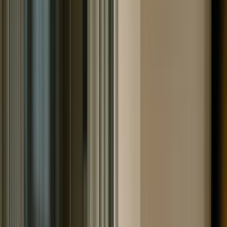
задолженности - Совет юриста!
Процедура банкротства с каждым годом становится
все более востребованной. Связано это с периодом
пандемии, нестабильной экономической ситуацией в
стране и регулярным повышением цен. Поскольку
многие люди задумываются над проведением
процедуры банкротства, возникает закономерный
вопрос: можно ли списать долги, по которым
кредиторы уже обратились в суд и получили
соответствующее решение. Именно о банкротстве при
судебной задолженности будет рассказано далее.
Возможно ли списание долгов при
судебной задолженности через
Арбитраж
Стоит сразу сказать, что федеральным
законодательством подобное предусматривается.
После окончания процедуры, списанию подлежат