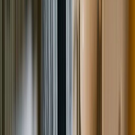
развитие дела. Если же сделать это самостоятельно не
получается, рекомендуется обратиться за помощью к
профессиональному юристу, который в дальнейшем
может вести дело по банкротству. Кроме того,
гражданам следует обратить внимание на изменения в
законодательстве, произошедшие с 1 февраля 2022
года. Теперь должники могут защитить часть
получаемого ими дохода от взыскания службой
судебных приставов.
Речь идет о прожиточном минимуме. Другими словами,
СПИ не имеет право оставлять должнику меньше
установленной суммы. Однако, для это человек обязан
обратиться в ФССП с соответствующим письменным
заявлением.
Читайте так же:
Что делать должнику, когда грозит
просрочка по ипотеке?
Заключение
Как можно понять из вышеперечисленного, наличие