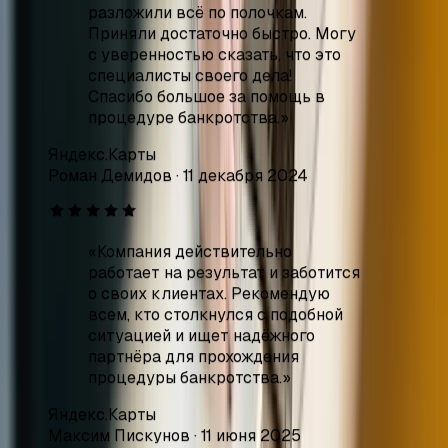
процедуре банкротства.
»
Яндекс.Карты
Роман Демидов
·
11 декабря 2024
«
Компания действительно
работает на результат и заботится
о своих клиентах. Рекомендую
всем, кто столкнулся с подобной
ситуацией и ищет надёжного
партнёра для прохождения
процедуры банкротства.
»
Яндекс.Карты
Максим Пискунов
·
11 июня 2025
«
Обратилась в эту компанию за
консультацией. Быстро вникли в
суть моего вопроса, дали очень