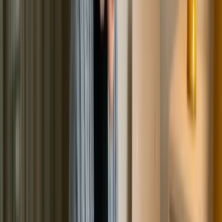
месяцев не должен брать на себя никаких финансовых
обязательств (новые кредиты, займы и так далее). Если
финансовое положение гражданина вдруг улучшается,
он обязан в течение 5 дней сообщить об этом в МФЦ и
остановить процедуру. Важно! При сокрытии каких
либо фактов, могут наступить соответствующие
последствия. Так, например, банкротство через МФЦ
может быть оспорено кредиторами, при наличии на то
оснований. Далее, дело будет рассматриваться уже в
судебной инстанции, с привлечением финансового
управляющего и более тщательно.
Особенности бесплатного
банкротства и законодательные
изменения
Несмотря на то, что внесудебная процедура выглядит
более заманчивой, прибегнуть к ней могут далеко не
все. Суть именно в том, что претендовать на
несостоятельность через МФЦ могут лишь те, кто в