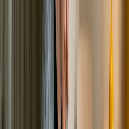
В случае, когда у должника ничего нет, и взыскать с
него попросту нечего, пристав закрывает дело с актом
о невозможности взыскания по статье 46
Федерального Закона «Об исполнительном
производстве». Именно при наличии таких дел,
человек имеет право обращаться за признанием его
несостоятельным в МФЦ.
Если лицо соответствует всем вышеперечисленным
требованиям, он должен обратиться в МФЦ по месту
проживания. Как походит процедура: Гражданин
составляет полный список кредиторов, указывает
общую сумму задолженности перед ними.
Составляется заявление по установленному образцу.
Производится запись на прием в МФЦ, сделать это
можно в онлайн режиме. После подачи заявления, в
течение 1 дня специалист проводит проверку на
соответствие должника установленным требованиям.
Если все нормально, документы передаются в ЕФРСБ,
далее человека включают в реестр банкротов.
После запуска процедуры, человек в течение 6