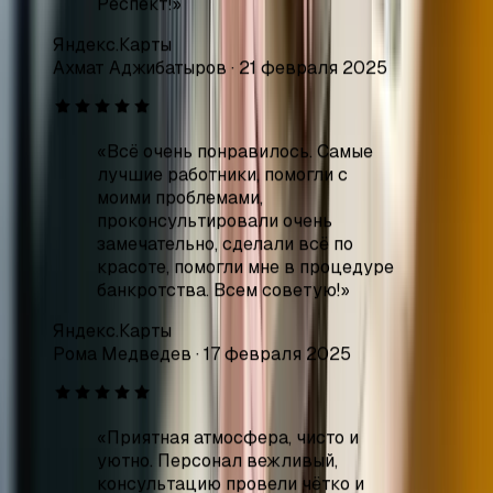
«
Всё очень понравилось. Самые
лучшие работники, помогли с
моими проблемами,
проконсультировали очень
замечательно, сделали всё по
красоте, помогли мне в процедуре
банкротства. Всем советую!
»
Яндекс.Карты
Рома Медведев
·
17 февраля 2025
«
Приятная атмосфера, чисто и
уютно. Персонал вежливый,
консультацию провели чётко и
разложили всё по полочкам.
Приняли достаточно быстро. Могу
с уверенностью сказать, что это
специалисты своего дела!
Спасибо большое за помощь в