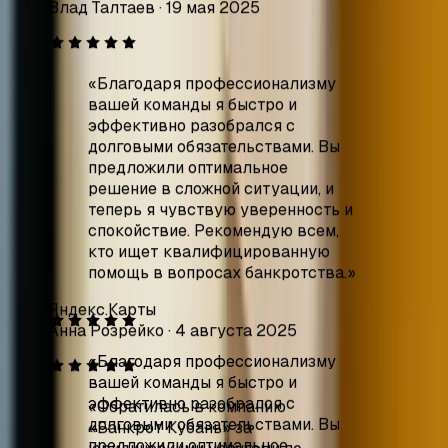
эффективно разобрался с
долговыми обязательствами. Вы
предложили оптимальное
решение в сложной ситуации, и
теперь я чувствую уверенность и
спокойствие. Рекомендую всем,
кто ищет квалифицированную
помощь в вопросах банкротства.
»
Яндекс.Карты
Анна Розрейко
·
4 августа 2025
«
Обратилась в компанию
«Банкрот Кубань» за
юридическими услугами по
вопросу банкротства. Осталась
очень довольна! Сотрудники
продемонстрировали высокий
уровень профессионализма и
готовы были ответить на все мои