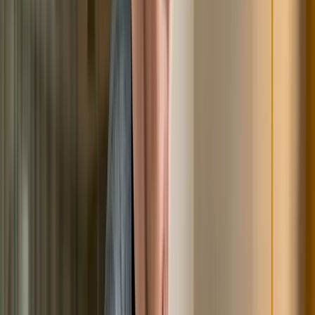
этом, согласно законодательным нормам,
выставляются следующие требования: Общая сумма
всех обязательств должна составлять от 50 до 500
000 тысяч рублей.
В расчет включаются абсолютно все долги, в том
числе и текущие начисления. Отсутствие
официального дохода и имущества, которое может
быть реализовано в счет погашения задолженности.
Наличие закрытых исполнительных производств в
ФССП по статье 46 ФЗ № 229. На последнем стоит
остановиться отдельно. Для проведения банкротства
через МФС наличие судебных задолженностей – это
обязательное условие. При этом кредитор должен не
только получить лист или приказ на руки, но подать
его для принудительного исполнения в ФССП.
В свою очередь, пристав должен провести по
документу работу. Направить запросы в банки на
наличие открытых счетов и денежных средств на них,
провести проверку на доходы, выявить есть или нет
имущество, которое может быть арестовано и продано.