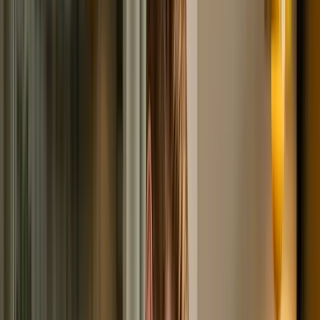
субсидиарной ответственности. Компенсации
заработной платы, невыплаченные работодателем. Все
зависимости от формы проведения банкротства
(судебная или внесудебная), данные типы
обязательств никогда не будут списаны.
Соответственно, человеку придется их выплачивать в
полном объеме.
Банкротство при судебной
задолженности: всегда ли
списываются долги
Стоит сказать, что банкротство при судебной
задолженности проводится с особой тщательностью. В
основном это заслуга финансового управляющего, в
чьи обязательство входит контроль за соблюдением
норм законодательства.
О внесудебной процедуре
подобное уже не скажешь. В любом случае, человеку
может быть отказано в признании его
несостоятельным, при наличии соответствующих
оснований. К подобным причинам относится: