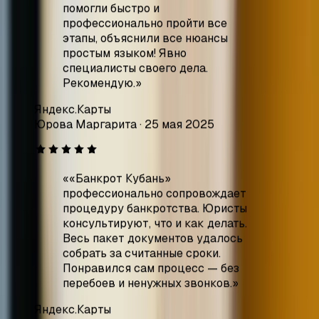
Рекомендую.
»
Яндекс.Карты
Юрова Маргарита
·
25 мая 2025
«
«Банкрот Кубань»
профессионально сопровождает
процедуру банкротства. Юристы
консультируют, что и как делать.
Весь пакет документов удалось
собрать за считанные сроки.
Понравился сам процесс — без
перебоев и ненужных звонков.
»
Яндекс.Карты
Влад Талтаев
·
19 мая 2025
«
Благодаря профессионализму
вашей команды я быстро и