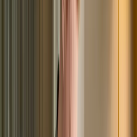
Иные попытки обойти законодательные нормы, с целью
списания долгов, без потери имущества. Необходимо
понимать, что подобные действия «подставляют» не
только должника, но третьих лиц. К примеру, если
человек, намереваясь
подать на банкротство
,
предварительно продал имущество, которое могло
быть реализовано, данная сделка скорее всего будет
аннулирована. В таком случае проданное имущество
будет включено в конкурсную массу, а покупатель, по
сути, останется ни с чем. Вышеперечисленное говорит
о том, что основное требование к потенциальному
банкроту – это честность и сотрудничество с
финансовым управляющим. Только так можно
рассчитывать на полноценное проведение процедуры
несостоятельности, списание долгов и дальнейшую
жизнь с чистого листа. Отдельно стоит рассмотреть
случаи, когда должник намеренно завышает доход для
одобрения кредита. Подобные случаи, к сожалению не
редкость, более того, сами сотрудники банков
подсказывают гражданам такие «рабочие» схемы.
Могут ли при этом возникнуть проблемы с
банкротством? Да, это может повлиять на