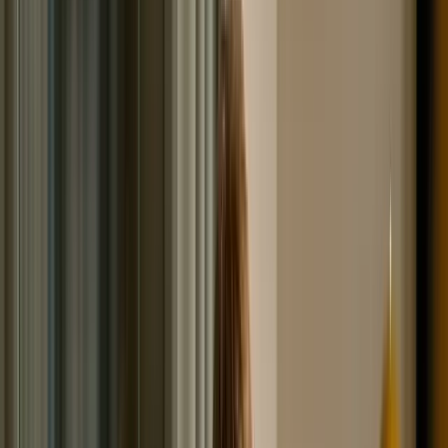
таким образом, что один или несколько кредиторов,
уже обратились в суд по взысканию задолженности,
другой передал право коллекторам, а по третьему,
должник продолжает ежемесячно расплачиваться. Вне
зависимости от ситуации, после завершения
банкротства, списываются все обязательства (не
входящие в список исключений), которые имели место
на момент подачи заявления в Арбитражный суд.
Читайте так же:
Как списать долги перед приставами -
Совет юриста!
Какая судебная задолженность
подлежит списанию при
банкротстве
Под данным типом обязательств принято понимать
долги, по которым кредитор уже обратился в судебную
инстанцию и получил на руки судебный приказ или
исполнительный лист
. Не имеет значения, был ли
документ передан судебным приставам для