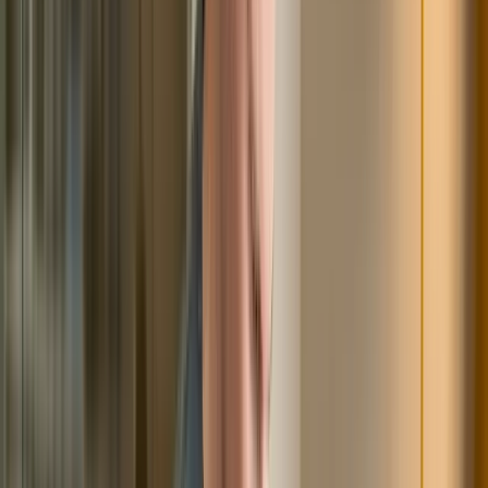
рассмотрение дела, но только при неправильном
подходе. Если подобные подделки имели место, в
первую очередь, следует обо всем рассказать своему
юристу. Опытный специалист правильно оценит
ситуацию и найдет верный из нее выход.
Читайте так же:
Оспаривание сделок должника при
банкротстве - Совет юриста!
Банкротство в МФЦ при наличии
судебной задолженности
Признание должника несостоятельным через
многофункциональный центр стало возможным только
с 2020 года. Основным преимуществом данного
формата процедуры является то, что она совершенно
бесплатная, происходит без подачи заявления в
Арбитражный суд и привлечения финансового
управляющего. Как и в случае с судебным типом,
через МФЦ можно списать долги по кредитам, займам,
ЖКХ, налоговым обязательствам и так далее. При